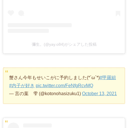
彌生。(@yay.o84)がシェアした投稿
蟹さん今年もせいこがに予約しました(*´ω`*)
#甲羅組
#内子が好き
pic.twitter.com/FeNfgRcvMQ
— 言の葉 雫 (@kotonohasizuku1)
October 13, 2021