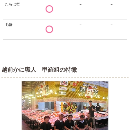
たらば蟹
－
－
毛蟹
－
－
越前かに職人 甲羅組の特徴