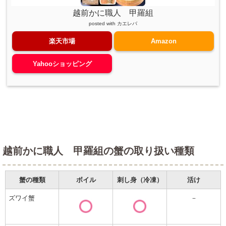
越前かに職人 甲羅組
posted with
カエレバ
楽天市場
Amazon
Yahooショッピング
越前かに職人 甲羅組の蟹の取り扱い種類
蟹の種類
ボイル
刺し身（冷凍）
活け
ズワイ蟹
－