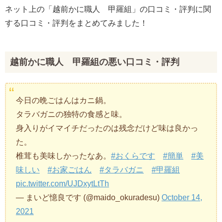
ネット上の「越前かに職人 甲羅組」の口コミ・評判に関
する口コミ・評判をまとめてみました！
越前かに職人 甲羅組の悪い口コミ・評判
今日の晩ごはんはカニ鍋。
タラバガニの独特の食感と味。
身入りがイマイチだったのは残念だけど味は良かっ
た。
椎茸も美味しかったなあ。
#おくらです
#簡単
#美
味しい
#お家ごはん
#タラバガニ
#甲羅組
pic.twitter.com/UJDxytLtTh
— まいど憶良です (@maido_okuradesu)
October 14,
2021