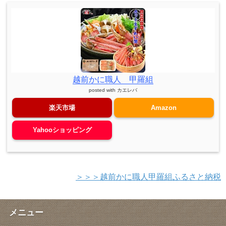
越前かに職人 甲羅組
posted with
カエレバ
楽天市場
Amazon
Yahooショッピング
＞＞＞越前かに職人甲羅組ふるさと納税
メニュー